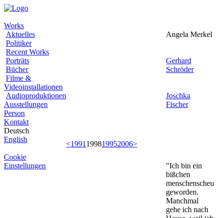
Works
Aktuelles
Angela Merkel
Politiker
Recent Works
Porträts
Gerhard
Bücher
Schröder
Filme &
Videoinstallationen
Audioproduktionen
Joschka
Ausstellungen
Fischer
Person
Kontakt
Deutsch
English
<
1991
1998
1995
2006
>
Cookie
Einstellungen
"Ich bin ein
bißchen
menschenscheu
geworden.
Manchmal
gehe ich nach