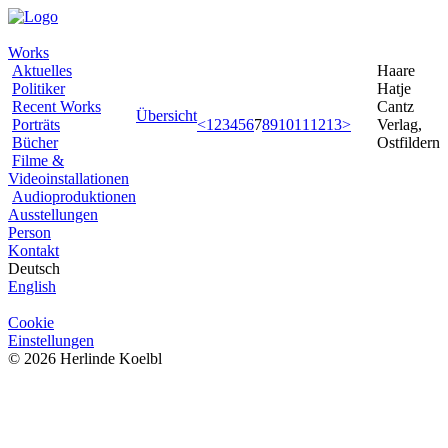
Works
Aktuelles
Haare
Politiker
Hatje
Recent Works
Cantz
Übersicht
Porträts
<
1
2
3
4
5
6
7
8
9
10
11
12
13
>
Verlag,
Bücher
Ostfildern
Filme &
Videoinstallationen
Audioproduktionen
Ausstellungen
Person
Kontakt
Deutsch
English
Cookie
Einstellungen
© 2026 Herlinde Koelbl