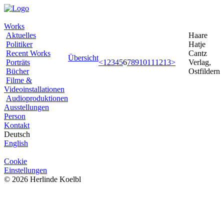
Works
Aktuelles
Haare
Politiker
Hatje
Recent Works
Cantz
Übersicht
Porträts
<
1
2
3
4
5
6
7
8
9
10
11
12
13
>
Verlag,
Bücher
Ostfildern
Filme &
Videoinstallationen
Audioproduktionen
Ausstellungen
Person
Kontakt
Deutsch
English
Cookie
Einstellungen
© 2026 Herlinde Koelbl