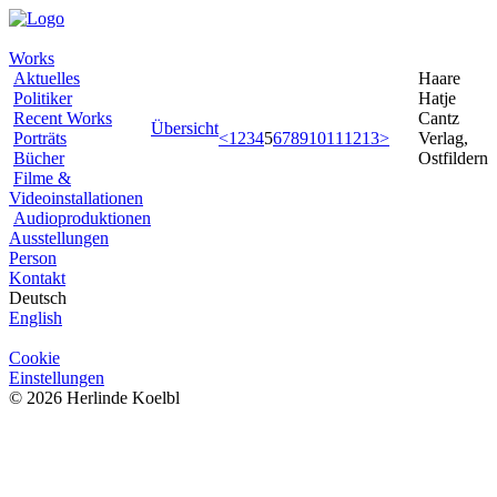
Works
Aktuelles
Haare
Politiker
Hatje
Recent Works
Cantz
Übersicht
Porträts
<
1
2
3
4
5
6
7
8
9
10
11
12
13
>
Verlag,
Bücher
Ostfildern
Filme &
Videoinstallationen
Audioproduktionen
Ausstellungen
Person
Kontakt
Deutsch
English
Cookie
Einstellungen
© 2026 Herlinde Koelbl