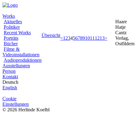
Works
Aktuelles
Haare
Politiker
Hatje
Recent Works
Cantz
Übersicht
Porträts
<
1
2
3
4
5
6
7
8
9
10
11
12
13
>
Verlag,
Bücher
Ostfildern
Filme &
Videoinstallationen
Audioproduktionen
Ausstellungen
Person
Kontakt
Deutsch
English
Cookie
Einstellungen
© 2026 Herlinde Koelbl