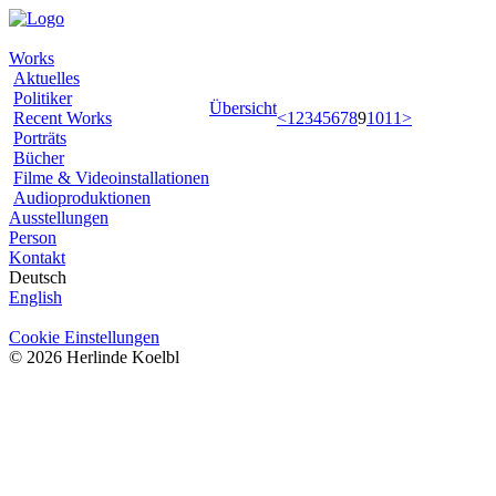
Works
Aktuelles
Politiker
Übersicht
Recent Works
<
1
2
3
4
5
6
7
8
9
10
11
>
Porträts
Bücher
Filme & Videoinstallationen
Audioproduktionen
Ausstellungen
Person
Kontakt
Deutsch
English
Cookie Einstellungen
© 2026 Herlinde Koelbl