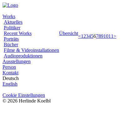
Works
Aktuelles
Politiker
Recent Works
Übersicht
<
1
2
3
4
5
6
7
8
9
10
11
>
Porträts
Bücher
Filme & Videoinstallationen
Audioproduktionen
Ausstellungen
Person
Kontakt
Deutsch
English
Cookie Einstellungen
© 2026 Herlinde Koelbl