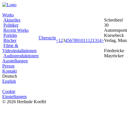
Works
Aktuelles
Schreiben!
Politiker
30
Recent Works
Autorenportr
Porträts
Knesebeck
Übersicht
Bücher
<
1
2
3
4
5
6
7
8
9
10
11
12
13
14
>
Verlag, Mun
Filme &
Videoinstallationen
Friedericke
Audioproduktionen
Mayröcker
Ausstellungen
Person
Kontakt
Deutsch
English
Cookie
Einstellungen
© 2026 Herlinde Koelbl