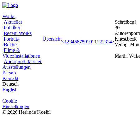
Works
Aktuelles
Schreiben!
Politiker
30
Recent Works
Autorenportr
Porträts
Übersicht
Knesebeck
<
1
2
3
4
5
6
7
8
9
10
11
12
13
14
>
Bücher
Verlag, Mun
Filme &
Videoinstallationen
Martin Wals
Audioproduktionen
Ausstellungen
Person
Kontakt
Deutsch
English
Cookie
Einstellungen
© 2026 Herlinde Koelbl